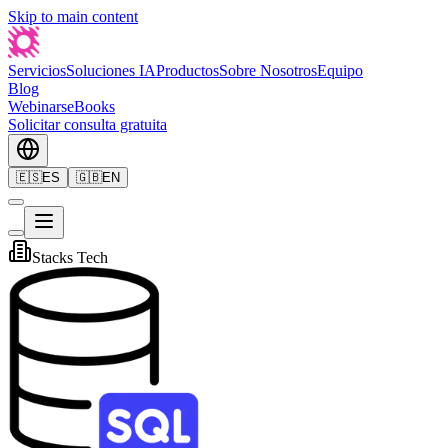
Skip to main content
Servicios
Soluciones IA
Productos
Sobre Nosotros
Equipo
Blog
Webinars
eBooks
Solicitar consulta gratuita
🇪🇸
ES
🇬🇧
EN
Stacks Tech