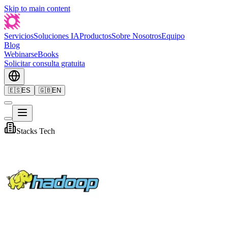
Skip to main content
Servicios
Soluciones IA
Productos
Sobre Nosotros
Equipo
Blog
Webinars
eBooks
Solicitar consulta gratuita
🇪🇸
ES
🇬🇧
EN
Stacks Tech