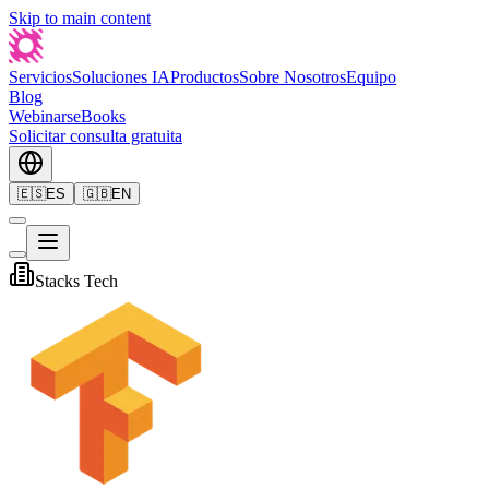
Skip to main content
Servicios
Soluciones IA
Productos
Sobre Nosotros
Equipo
Blog
Webinars
eBooks
Solicitar consulta gratuita
🇪🇸
ES
🇬🇧
EN
Stacks Tech